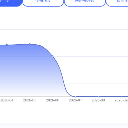
播广度
传播热度
网络关注度
官网