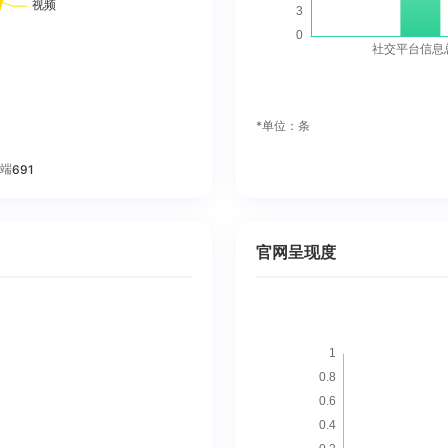
*单位：条
端
691
官网呈现度