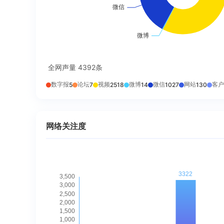
全网声量 4392条
数字报
论坛
视频
微博
微信
网站
客户
5
7
2518
14
1027
130
网络关注度