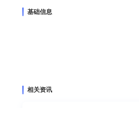
索关注烟台苹果品牌词的行为比较普遍，品牌相关
力，建议品牌方充分利用好正面情绪提高知名度，
基础信息
相关资讯
“烟台苹果莱阳梨 听着就让
海报新闻
2023-11-12 14:37