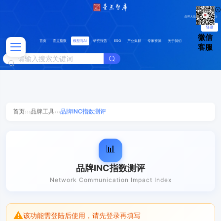
品牌大数据分析管理平台
登录
微信
首页
壹点指数
模型与AI
研究报告
ESG
产业集群
专家资源
关于我们
客服
首页
品牌工具
品牌INC指数测评
›››
›››
📊
品牌INC指数测评
Network Communication Impact Index
⚠
该功能需登陆后使用，请先登录再填写